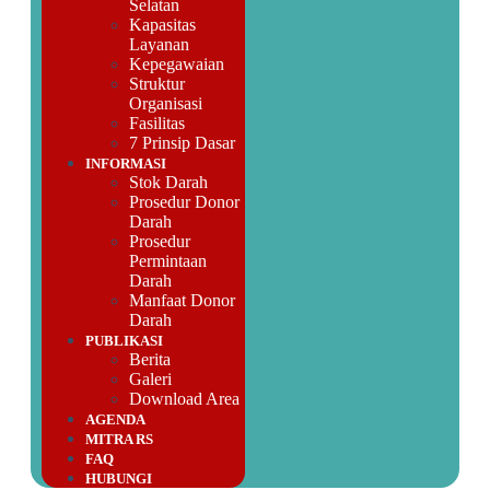
Selatan
Kapasitas
Layanan
Kepegawaian
Struktur
Organisasi
Fasilitas
7 Prinsip Dasar
INFORMASI
Stok Darah
Prosedur Donor
Darah
Prosedur
Permintaan
Darah
Manfaat Donor
Darah
PUBLIKASI
Berita
Galeri
Download Area
AGENDA
MITRA RS
FAQ
HUBUNGI