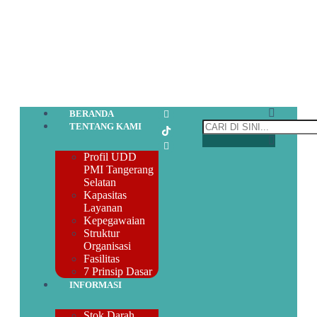
BERANDA
TENTANG KAMI
Profil UDD
PMI Tangerang
Selatan
Kapasitas
Layanan
Kepegawaian
Struktur
Organisasi
Fasilitas
7 Prinsip Dasar
INFORMASI
Stok Darah