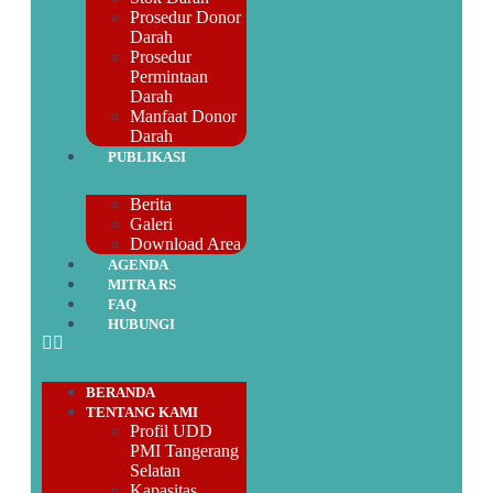
Prosedur Donor
Darah
Prosedur
Permintaan
Darah
Manfaat Donor
Darah
PUBLIKASI
Berita
Galeri
Download Area
AGENDA
MITRA RS
FAQ
HUBUNGI
BERANDA
TENTANG KAMI
Profil UDD
PMI Tangerang
Selatan
Kapasitas